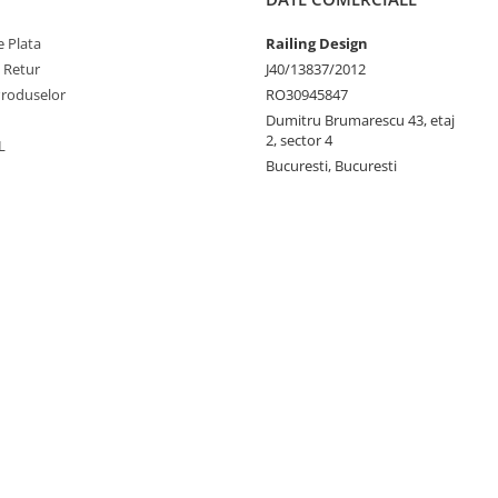
 Plata
Railing Design
e Retur
J40/13837/2012
Produselor
RO30945847
Dumitru Brumarescu 43, etaj
2, sector 4
L
Bucuresti, Bucuresti