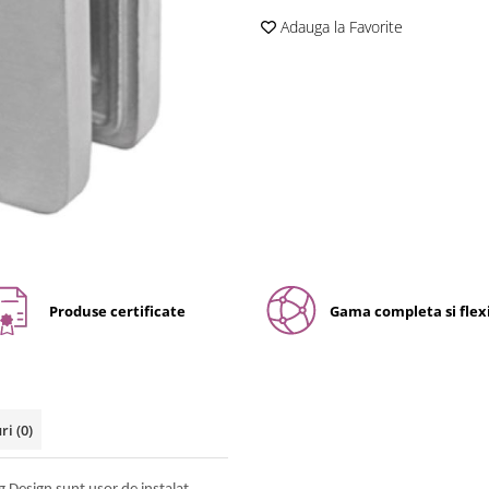
Adauga la Favorite
Produse certificate
Gama completa si flexi
uri
(0)