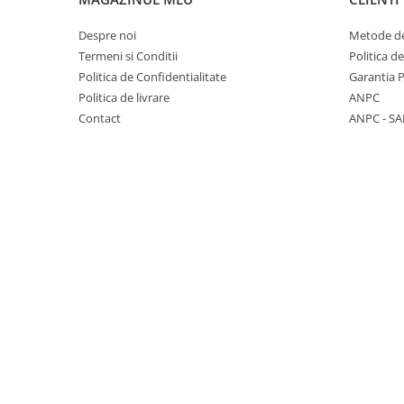
Cabluri si componente montanti
Despre noi
Metode de
balustrada
Termeni si Conditii
Politica d
Mana curenta perete
Politica de Confidentialitate
Garantia 
Mana curenta
Politica de livrare
ANPC
Suporti mana curenta
Contact
ANPC - SA
Accesorii mana curenta
Prinderi punctuale
Prinderi punctuale
Conectori sticla
Cleme sticla
Accesorii prinderi punctuale
Sisteme copertina
Seturi copertina
Componente copertina
Securitate