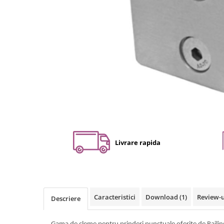
Set profil toc usa sticla
Profil toc usa sticla
Feronerie toc usa sticla
Set broasca + balama + maner usa
sticla
Set broasca + balama usa sticla
Balama usa sticla
Broasca usa sticla
Maner broasca usa sticla
Cilindri broasca usa sticla
Amortizoare cu brat/sina
Livrare rapida
Compartimentari
Profile perimetrale
Profile U
Caracteristici
Download (1)
Review-
Descriere
Usi glisante
Usi glisante manuale