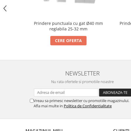
Bara stabilizatoare si conectori
cabine dus
Garnituri cabine dus
Prindere punctuala cu gat Ø40 mm
Prind
Butoni si manere cabine dus
reglabila 25-32 mm
Balustrade sticla
CERE OFERTA
Profil U balustrada sticla
Cale si garnituri profil U
balustrada sticla
Accesorii profil U balustrada sticla
NEWSLETTER
Mana curenta profil U balustrada
Nu rata ofertele si promotiile noastre
sticla
Accesorii mana curenta profilata
Vreau sa primesc newsletter cu promotiile magazinului.
Balcon frantuzesc
Afla mai multe in
Politica de Confidentialitate
Balustrade cu montanti
Montanti echipati
Cleme montanti balustrada
MAGAZINUL MEU
CLIENTI