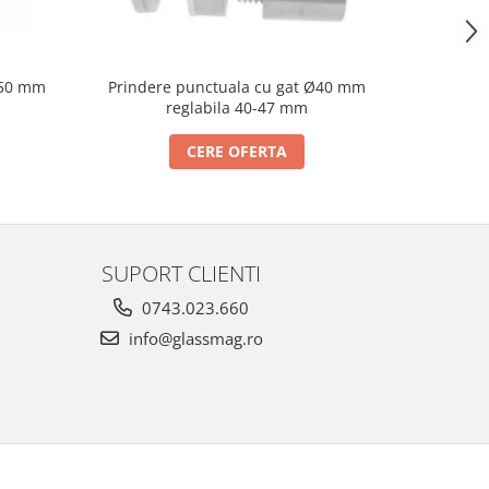
Prindere punctuala cu gat Ø40 mm
Prindere p
Ø50 mm
reglabila 40-47 mm
CERE OFERTA
SUPORT CLIENTI
0743.023.660
info@glassmag.ro