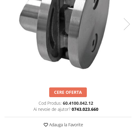
Set profil toc usa sticla
Profil toc usa sticla
Feronerie toc usa sticla
Set broasca + balama + maner usa
sticla
Set broasca + balama usa sticla
Balama usa sticla
Broasca usa sticla
Maner broasca usa sticla
Cilindri broasca usa sticla
Amortizoare cu brat/sina
CERE OFERTA
Compartimentari
Profile perimetrale
Cod Produs:
60.4100.042.12
Ai nevoie de ajutor?
0743.023.660
Profile U
Usi glisante
Adauga la Favorite
Usi glisante manuale