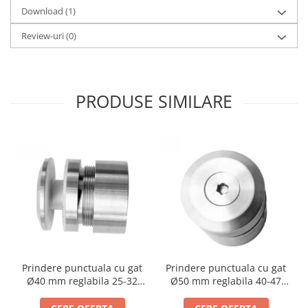
Bara stabilizatoare si conectori
Download (1)
cabine dus
Review-uri
(0)
Garnituri cabine dus
Butoni si manere cabine dus
Balustrade sticla
PRODUSE SIMILARE
Profil U balustrada sticla
Cale si garnituri profil U
balustrada sticla
Accesorii profil U balustrada sticla
Mana curenta profil U balustrada
sticla
Accesorii mana curenta profilata
Balcon frantuzesc
Balustrade cu montanti
Prindere punctuala cu gat
Prindere punctuala cu gat
Montanti echipati
Ø40 mm reglabila 25-32
Ø50 mm reglabila 40-47
mm
mm
Cleme montanti balustrada