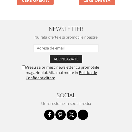
CERE OFERTA
CERE OFERTA
Cabluri si componente montanti
balustrada
Mana curenta perete
NEWSLETTER
Mana curenta
Nu rata ofertele si promotiile noastre
Suporti mana curenta
Accesorii mana curenta
Prinderi punctuale
Prinderi punctuale
Vreau sa primesc newsletter cu promotiile
magazinului. Afla mai multe in
Politica de
Conectori sticla
Confidentialitate
Cleme sticla
Accesorii prinderi punctuale
SOCIAL
Sisteme copertina
Urmareste-ne in social media
Seturi copertina
Componente copertina
Securitate