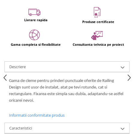
Usi glisante automate
Componente usi glisante manuale
Livrare rapida
Usi armonice
Produse certificate
Usi glisant-telescopice
Pereti amovibili
Gama completa si flexibilitate
Consultanta tehnica pe proiect
Usi glisante pentru vitrine
Manere
Manere tragatoare
Descriere
Manere scoica
Gama de cleme pentru prinderi punctuale oferite de Railing
Sisteme cabine dus
Design sunt usor de instalat, atat pe tevi rotunde, cat si
Cabine dus
rectangulare. Fixarea este simpla sau dubla, adaptandu-se astfel
oricarei nevoi.
Componente cabine dus
Balamale cabine dus
Informatii conformitate produs
Conectori cabine dus
Caracteristici
Profil U cabine dus