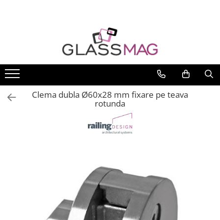
Toate Produsele
Usi pivotante
Seturi usi pivotante
Amortizoare pardoseala
Clema dubla Ø60x28 mm fixare pe teava
Feronerie usi pivotante
rotunda
Incuietori aplicate
Balamale usi batante
Balamale hidraulice
Balamale usa batanta
Balamale portita sticla
Balamale usi armonice
Usi pe toc
Set toc usa sticla