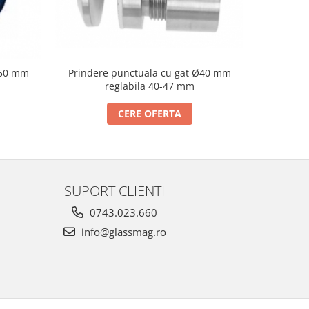
Prindere punctuala cu gat Ø40 mm
Prindere p
Ø50 mm
reglabila 40-47 mm
CERE OFERTA
SUPORT CLIENTI
0743.023.660
info@glassmag.ro