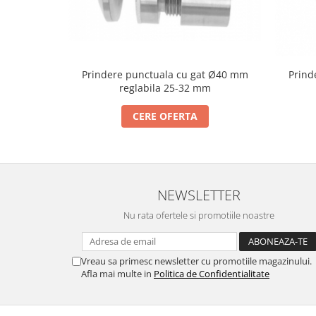
Cabluri si componente montanti
balustrada
Mana curenta perete
Mana curenta
Prindere punctuala cu gat Ø40 mm
Prind
reglabila 25-32 mm
Suporti mana curenta
Accesorii mana curenta
CERE OFERTA
Prinderi punctuale
Prinderi punctuale
Conectori sticla
NEWSLETTER
Cleme sticla
Nu rata ofertele si promotiile noastre
Accesorii prinderi punctuale
Sisteme copertina
Seturi copertina
Vreau sa primesc newsletter cu promotiile magazinului.
Afla mai multe in
Politica de Confidentialitate
Componente copertina
Securitate