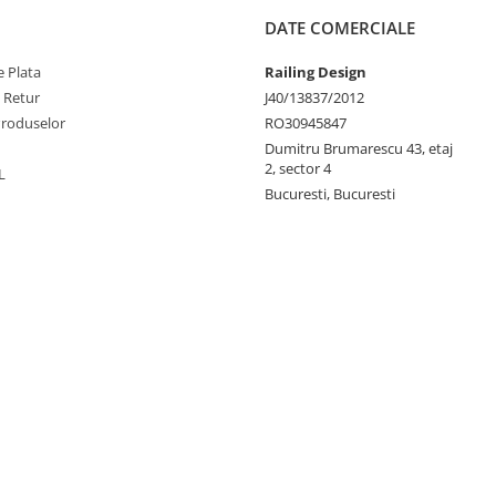
DATE COMERCIALE
 Plata
Railing Design
e Retur
J40/13837/2012
Produselor
RO30945847
Dumitru Brumarescu 43, etaj
2, sector 4
L
Bucuresti, Bucuresti