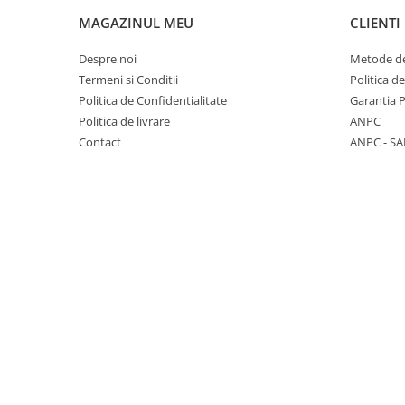
Incuietori electrice
MAGAZINUL MEU
CLIENTI
Sisteme antipanica
Despre noi
Metode de
Accesorii compartimentare toalete
Termeni si Conditii
Politica d
Accesorii
Politica de Confidentialitate
Garantia 
Politica de livrare
ANPC
Contact
ANPC - SA