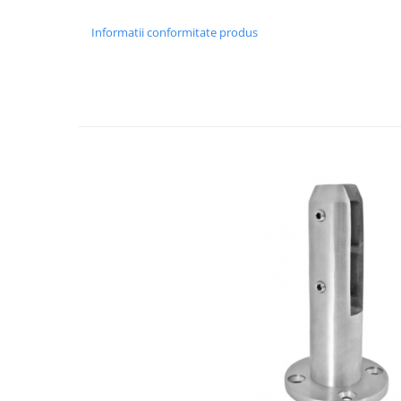
Usi glisante automate
Informatii conformitate produs
Componente usi glisante manuale
Usi armonice
Usi glisant-telescopice
Pereti amovibili
Usi glisante pentru vitrine
Manere
Manere tragatoare
Manere scoica
Sisteme cabine dus
Cabine dus
Componente cabine dus
Balamale cabine dus
Conectori cabine dus
Profil U cabine dus