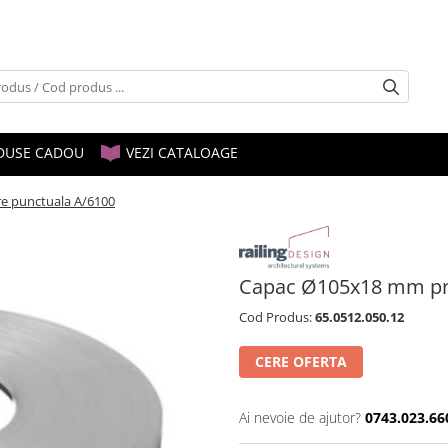
DUSE CADOU
VEZI CATALOAGE
e punctuala A/6100
Capac Ø105x18 mm pri
Cod Produs:
65.0512.050.12
CERE OFERTA
Ai nevoie de ajutor?
0743.023.66