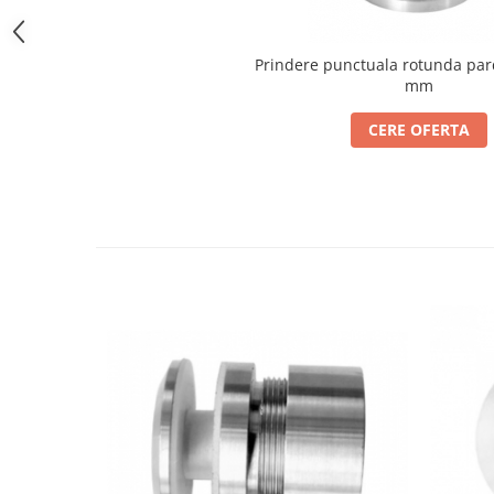
Bara stabilizatoare si conectori
cabine dus
Prindere punctuala rotunda pa
Garnituri cabine dus
mm
Butoni si manere cabine dus
CERE OFERTA
Balustrade sticla
Profil U balustrada sticla
Cale si garnituri profil U
balustrada sticla
Accesorii profil U balustrada sticla
Mana curenta profil U balustrada
sticla
Accesorii mana curenta profilata
Balcon frantuzesc
Balustrade cu montanti
Montanti echipati
Cleme montanti balustrada