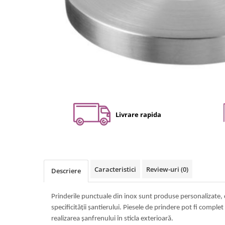
Set profil toc usa sticla
Profil toc usa sticla
Feronerie toc usa sticla
Set broasca + balama + maner usa
sticla
Set broasca + balama usa sticla
Balama usa sticla
Broasca usa sticla
Livrare rapida
Maner broasca usa sticla
Cilindri broasca usa sticla
Amortizoare cu brat/sina
Compartimentari
Profile perimetrale
Caracteristici
Review-uri
(0)
Descriere
Profile U
Prinderile punctuale din inox sunt produse personalizate, c
Usi glisante
specificității șantierului. Piesele de prindere pot fi complet
Usi glisante manuale
realizarea șanfrenului în sticla exterioară.