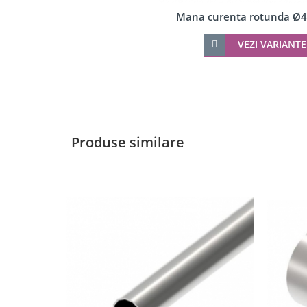
Accesorii profil U balustrada sticla
Mana curenta rotunda Ø
Mana curenta profil U balustrada sticla
Accesorii mana curenta profilata
VEZI VARIANTE
Balcon frantuzesc
Montanti echipati
Cleme montanti balustrada
Cabluri si componente montanti balustrada
Produse similare
Mana curenta
Accesorii
Suporti mana curenta
Accesorii mana curenta
Prinderi punctuale
Conectori sticla
Cleme sticla
Accesorii prinderi punctuale
Seturi copertina