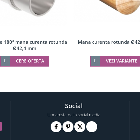
e 180° mana curenta rotunda
Mana curenta rotunda Ø4
Ø42,4 mm
CERE OFERTA
VEZI VARIANTE
Social
Urmareste-ne in social media