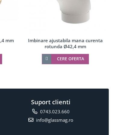
2,4 mm
Imbinare ajustabila mana curenta
Imbin
rotunda Ø42,4 mm
cure
CERE OFERTA
Suport clienti
0743.023.660
info@glassmag.ro