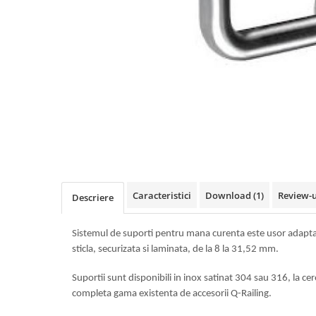
Feronerie toc usa sticla
Set broasca + balama + maner usa sticla
Set broasca + balama usa sticla
Balama usa sticla
Broasca usa sticla
Maner broasca usa sticla
Cilindri broasca usa sticla
Amortizoare cu brat/sina
Profile perimetrale
Prinderi punctuale
Sisteme copertina
Caracteristici
Download (1)
Review-
Profile U
Descriere
Usi glisante manuale
Sistemul de suporti pentru mana curenta este usor adaptabi
Usi glisante automate
sticla, securizata si laminata, de la 8 la 31,52 mm.
Componente usi glisante manuale
Suportii sunt disponibili in inox satinat 304 sau 316, la ce
Usi armonice
completa gama existenta de accesorii Q-Railing.
Usi glisant-telescopice