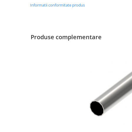
Pereti amovibili
Informatii conformitate produs
Usi glisante pentru vitrine
Manere tragatoare
Securitate
Accesorii compartimentare toalete
Manere scoica
Produse complementare
Cabine dus
Componente cabine dus
Balamale cabine dus
Conectori cabine dus
Profil U cabine dus
Bara stabilizatoare si conectori cabine dus
Garnituri cabine dus
Butoni si manere cabine dus
Profil U balustrada sticla
Cale si garnituri profil U balustrada sticla