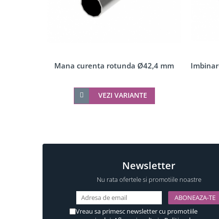
Componente copertina
Incuietori electrice
Sisteme antipanica
Mana curenta rotunda Ø42,4 mm
Imbinar
VEZI VARIANTE
Newsletter
Nu rata ofertele si promotiile noastre
Vreau sa primesc newsletter cu promotiile