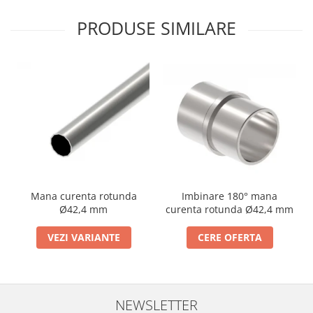
Cabluri si componente montanti
PRODUSE SIMILARE
balustrada
Mana curenta perete
Mana curenta
Suporti mana curenta
Accesorii mana curenta
Prinderi punctuale
Prinderi punctuale
Conectori sticla
Cleme sticla
Imbinare 180° mana
Mana curenta rotunda
curenta rotunda Ø42,4 mm
Ø42,4 mm
Accesorii prinderi punctuale
CERE OFERTA
VEZI VARIANTE
Sisteme copertina
Seturi copertina
Componente copertina
Securitate
NEWSLETTER