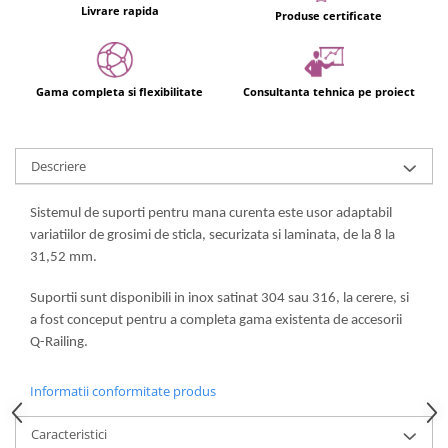
Usi glisante automate
Livrare rapida
Produse certificate
Componente usi glisante manuale
Usi armonice
Gama completa si flexibilitate
Consultanta tehnica pe proiect
Usi glisant-telescopice
Pereti amovibili
Usi glisante pentru vitrine
Descriere
Manere
Sistemul de suporti pentru mana curenta este usor adaptabil
Manere tragatoare
variatiilor de grosimi de sticla, securizata si laminata, de la 8 la
Manere scoica
31,52 mm.
Sisteme cabine dus
Suportii sunt disponibili in inox satinat 304 sau 316, la cerere, si
Cabine dus
a fost conceput pentru a completa gama existenta de accesorii
Componente cabine dus
Q-Railing.
Balamale cabine dus
Informatii conformitate produs
Conectori cabine dus
Profil U cabine dus
Caracteristici