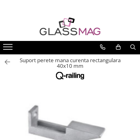
Toate Produsele
Usi pivotante
Seturi usi pivotante
Amortizoare pardoseala
Suport perete mana curenta rectangulara
Feronerie usi pivotante
40x10 mm
Incuietori aplicate
Balamale usi batante
Balamale hidraulice
Balamale usa batanta
Balamale portita sticla
Balamale usi armonice
Usi pe toc
Set toc usa sticla