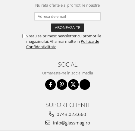
Incuietori electrice
Nu rata ofertele si promotiile noastre
Sisteme antipanica
Accesorii compartimentare toalete
Accesorii
Vreau sa primesc newsletter cu promotiile
magazinului. Afla mai multe in
Politica de
Confidentialitate
SOCIAL
Urmareste-ne in social media
SUPORT CLIENTI
0743.023.660
info@glassmag.ro