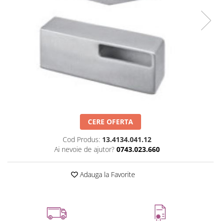
Set profil toc usa sticla
Profil toc usa sticla
Feronerie toc usa sticla
Set broasca + balama + maner usa
sticla
Set broasca + balama usa sticla
Balama usa sticla
Broasca usa sticla
Maner broasca usa sticla
CERE OFERTA
Cilindri broasca usa sticla
Amortizoare cu brat/sina
Cod Produs:
13.4134.041.12
Ai nevoie de ajutor?
0743.023.660
Compartimentari
Profile perimetrale
Adauga la Favorite
Profile U
Usi glisante
Usi glisante manuale