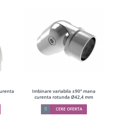
Imbinare variabila ±90° mana
curenta
Imbina
curenta rotunda Ø42,4 mm
cure
CERE OFERTA