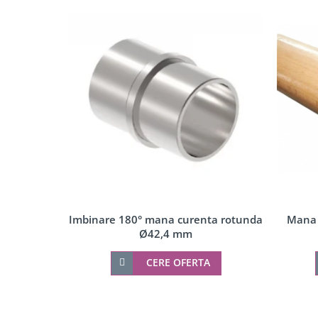
Componente copertina
Incuietori electrice
Sisteme antipanica
Imbinare 180° mana curenta rotunda
Mana 
Ø42,4 mm
CERE OFERTA