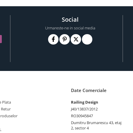
Social
Urmareste-ne in social media
Date Comerciale
 Plata
Railing Design
e Retur
J40/13837/2012
Produselor
RO30945847
Dumitru Brumarescu 43, etaj
2, sector 4
L