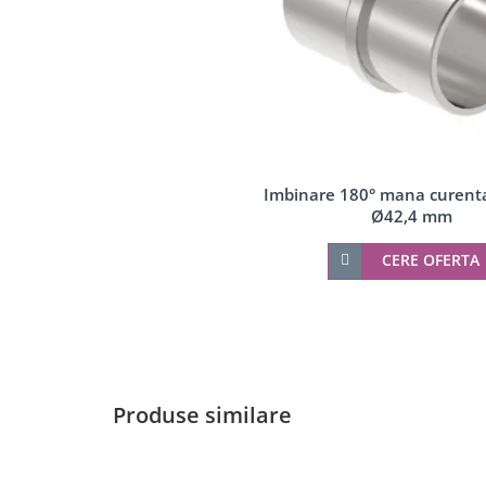
Accesorii profil U balustrada sticla
Mana curenta profil U balustrada sticla
Accesorii mana curenta profilata
Balcon frantuzesc
Montanti echipati
Cleme montanti balustrada
Imbinare 180° mana curent
Cabluri si componente montanti balustrada
Ø42,4 mm
Mana curenta
Accesorii
CERE OFERTA
Suporti mana curenta
Accesorii mana curenta
Prinderi punctuale
Conectori sticla
Cleme sticla
Produse similare
Accesorii prinderi punctuale
Seturi copertina