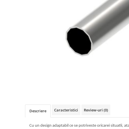
Feronerie toc usa sticla
Set broasca + balama + maner usa sticla
Set broasca + balama usa sticla
Balama usa sticla
Broasca usa sticla
Maner broasca usa sticla
Cilindri broasca usa sticla
Amortizoare cu brat/sina
Profile perimetrale
Prinderi punctuale
Sisteme copertina
Profile U
Usi glisante manuale
Usi glisante automate
Componente usi glisante manuale
Caracteristici
Review-uri
(0)
Descriere
Usi armonice
Usi glisant-telescopice
Cu un design adaptabil ce se potriveste oricarei situatii, ata