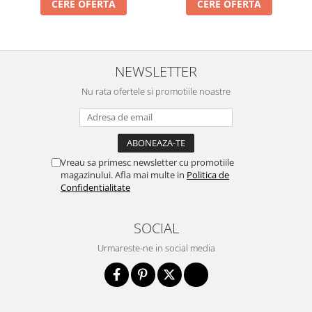
CERE OFERTA
CERE OFERTA
Cabluri si componente montanti
balustrada
Mana curenta perete
Mana curenta
NEWSLETTER
Suporti mana curenta
Nu rata ofertele si promotiile noastre
Accesorii mana curenta
Prinderi punctuale
Prinderi punctuale
Vreau sa primesc newsletter cu promotiile
Conectori sticla
magazinului. Afla mai multe in
Politica de
Confidentialitate
Cleme sticla
Accesorii prinderi punctuale
SOCIAL
Sisteme copertina
Urmareste-ne in social media
Seturi copertina
Componente copertina
Securitate