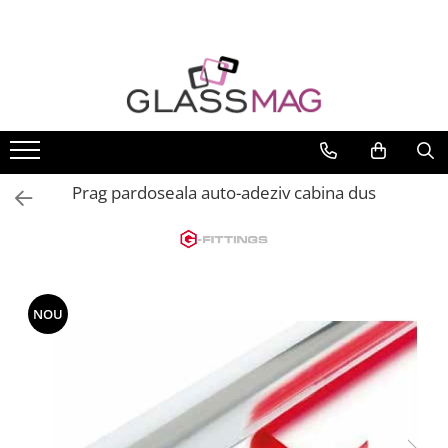
Toate Produsele
Usi pivotante
Seturi usi pivotante
Amortizoare pardoseala
Prag pardoseala auto-adeziv cabina dus
Feronerie usi pivotante
Incuietori aplicate
Balamale usi batante
Balamale hidraulice
Balamale usa batanta
NOU
Balamale portita sticla
Balamale usi armonice
Usi pe toc
Set toc usa sticla