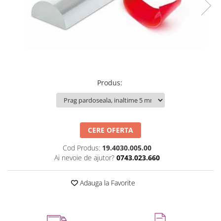
Set profil toc usa sticla
Profil toc usa sticla
Feronerie toc usa sticla
Set broasca + balama + maner usa
sticla
Set broasca + balama usa sticla
Produs
:
Balama usa sticla
Broasca usa sticla
Maner broasca usa sticla
Cilindri broasca usa sticla
CERE OFERTA
Amortizoare cu brat/sina
Cod Produs:
19.4030.005.00
Compartimentari
Ai nevoie de ajutor?
0743.023.660
Profile perimetrale
Profile U
Adauga la Favorite
Usi glisante
Usi glisante manuale