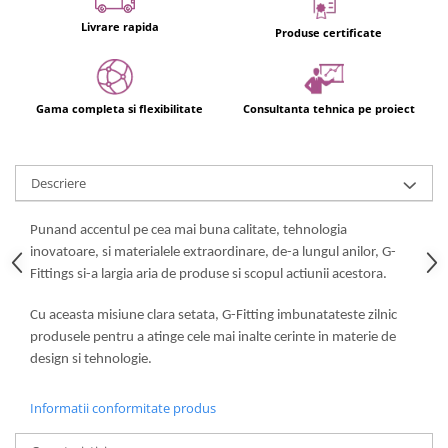
Usi glisante automate
Livrare rapida
Produse certificate
Componente usi glisante manuale
Usi armonice
Usi glisant-telescopice
Gama completa si flexibilitate
Consultanta tehnica pe proiect
Pereti amovibili
Usi glisante pentru vitrine
Descriere
Manere
Manere tragatoare
Punand accentul pe cea mai buna calitate, tehnologia
Manere scoica
inovatoare, si materialele extraordinare, de-a lungul anilor, G-
Fittings si-a largia aria de produse si scopul actiunii acestora.
Sisteme cabine dus
Cabine dus
Cu aceasta misiune clara setata, G-Fitting imbunatateste zilnic
produsele pentru a atinge cele mai inalte cerinte in materie de
Componente cabine dus
design si tehnologie.
Balamale cabine dus
Conectori cabine dus
Informatii conformitate produs
Profil U cabine dus