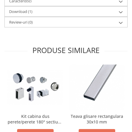
Caracteristici
Bara stabilizatoare si conectori
cabine dus
Download (1)
Garnituri cabine dus
Review-uri
(0)
Butoni si manere cabine dus
Balustrade sticla
Profil U balustrada sticla
PRODUSE SIMILARE
Cale si garnituri profil U
balustrada sticla
Accesorii profil U balustrada sticla
Mana curenta profil U balustrada
sticla
Accesorii mana curenta profilata
Balcon frantuzesc
Balustrade cu montanti
Kit cabina dus
Teava glisare rectangulara
Montanti echipati
perete/perete 180° sectiune
30x10 mm
rectangulara
Cleme montanti balustrada