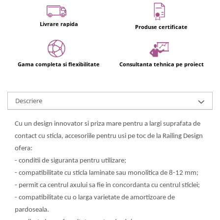
Usi glisante automate
Componente usi glisante manuale
Livrare rapida
Produse certificate
Usi armonice
Usi glisant-telescopice
Gama completa si flexibilitate
Consultanta tehnica pe proiect
Pereti amovibili
Usi glisante pentru vitrine
Manere
Descriere
Manere tragatoare
Manere scoica
Cu un design innovator si priza mare pentru a largi suprafata de
contact cu sticla, accesoriile pentru usi pe toc de la Railing Design
Sisteme cabine dus
ofera:
Cabine dus
- conditii de siguranta pentru utilizare;
Componente cabine dus
- compatibilitate cu sticla laminate sau monolitica de 8-12 mm;
Balamale cabine dus
- permit ca centrul axului sa fie in concordanta cu centrul sticlei;
Conectori cabine dus
- compatibilitate cu o larga varietate de amortizoare de
pardoseala.
Profil U cabine dus