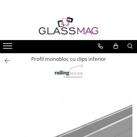
Toate Produsele
Usi pivotante
Seturi usi pivotante
Amortizoare pardoseala
Profil monobloc cu clips inferior
Feronerie usi pivotante
Incuietori aplicate
Balamale usi batante
Balamale hidraulice
Balamale usa batanta
Balamale portita sticla
Balamale usi armonice
Usi pe toc
Set toc usa sticla