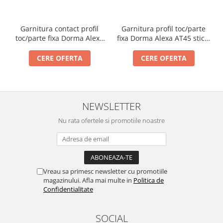
Incuietori electrice
Sisteme antipanica
Garnitura profil toc/parte
Garnitura contact profil
Accesorii compartimentare toalete
fixa Dorma Alexa AT45 sticla
toc/parte fixa Dorma Alexa
Accesorii
10 mm
AT45 sticla 8-10 mm
CERE OFERTA
CERE OFERTA
NEWSLETTER
Nu rata ofertele si promotiile noastre
Vreau sa primesc newsletter cu promotiile
magazinului. Afla mai multe in
Politica de
Confidentialitate
SOCIAL