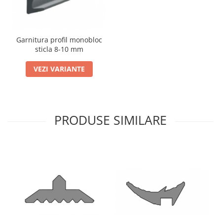
Cabluri si componente montanti
balustrada
Mana curenta perete
Garnitura profil monobloc
Mana curenta
sticla 8-10 mm
Suporti mana curenta
VEZI VARIANTE
Accesorii mana curenta
Prinderi punctuale
Prinderi punctuale
PRODUSE SIMILARE
Conectori sticla
Cleme sticla
Accesorii prinderi punctuale
Sisteme copertina
Seturi copertina
Componente copertina
Securitate