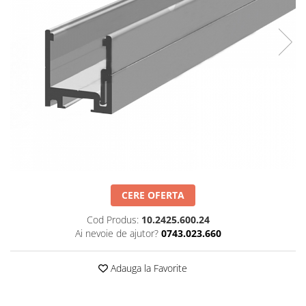
Set profil toc usa sticla
Profil toc usa sticla
Feronerie toc usa sticla
Set broasca + balama + maner usa
sticla
Set broasca + balama usa sticla
Balama usa sticla
Broasca usa sticla
Maner broasca usa sticla
Cilindri broasca usa sticla
Amortizoare cu brat/sina
CERE OFERTA
Compartimentari
Cod Produs:
10.2425.600.24
Profile perimetrale
Ai nevoie de ajutor?
0743.023.660
Profile U
Adauga la Favorite
Usi glisante
Usi glisante manuale