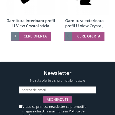
Garnitura interioara profil
Garnitura exterioara
U View Crystal sticla
profil U View Crystal,
20,38-21,52 mm, cauciuc
cauciuc
CERE OFERTA
CERE OFERTA
Newsletter
Nu rata ofertele si promotiile noastre
Vreau sa primesc newsletter cu promotiile
magazinului. Afla mai multe in
Politica de