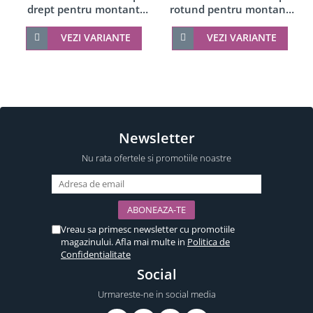
rotund pentru montant
drept pentru montant
balustrada sticla 6-8 mm
balustrada sticla 6-8 mm
VEZI VARIANTE
VEZI VARIANTE
Newsletter
Nu rata ofertele si promotiile noastre
Vreau sa primesc newsletter cu promotiile
magazinului. Afla mai multe in
Politica de
Confidentialitate
Social
Urmareste-ne in social media