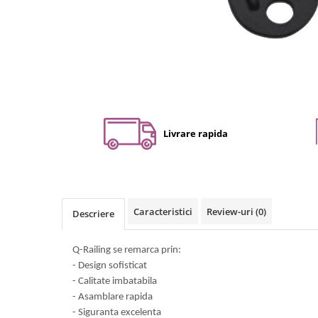
Set profil toc usa sticla
Profil toc usa sticla
Feronerie toc usa sticla
Set broasca + balama + maner usa
sticla
Set broasca + balama usa sticla
Balama usa sticla
Livrare rapida
Broasca usa sticla
Maner broasca usa sticla
Cilindri broasca usa sticla
Amortizoare cu brat/sina
Caracteristici
Review-uri
(0)
Descriere
Compartimentari
Profile perimetrale
Q-Railing se remarca prin:
Profile U
- Design sofisticat
- Calitate imbatabila
Usi glisante
- Asamblare rapida
Usi glisante manuale
- Siguranta excelenta