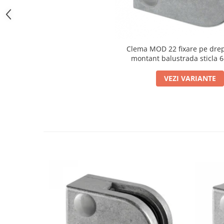
Bara stabilizatoare si conectori
cabine dus
Garnituri cabine dus
Clema MOD 22 fixare pe dre
Butoni si manere cabine dus
montant balustrada sticla 
Balustrade sticla
Profil U balustrada sticla
VEZI VARIANTE
Cale si garnituri profil U
balustrada sticla
Accesorii profil U balustrada sticla
Mana curenta profil U balustrada
sticla
Accesorii mana curenta profilata
Balcon frantuzesc
Balustrade cu montanti
Montanti echipati
Cleme montanti balustrada