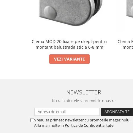
Cabluri si componente montanti
balustrada
Mana curenta perete
Mana curenta
Suporti mana curenta
Clema MOD 20 fixare pe drept pentru
Clema M
montant balustrada sticla 6-8 mm
mont
Accesorii mana curenta
Prinderi punctuale
VEZI VARIANTE
Prinderi punctuale
Conectori sticla
Cleme sticla
NEWSLETTER
Accesorii prinderi punctuale
Nu rata ofertele si promotiile noastre
Sisteme copertina
Seturi copertina
Componente copertina
Vreau sa primesc newsletter cu promotiile magazinului.
Afla mai multe in
Politica de Confidentialitate
Securitate