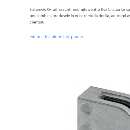
Usi glisante automate
Sistemele Q-railing sunt renumite pentru flexibilatea lor c
Componente usi glisante manuale
pot combina produsele in orice metoda dorita, aducand astf
Usi armonice
clientului.
Usi glisant-telescopice
Informatii conformitate produs
Pereti amovibili
Usi glisante pentru vitrine
Manere
Manere tragatoare
Manere scoica
Sisteme cabine dus
Cabine dus
Componente cabine dus
Balamale cabine dus
Conectori cabine dus
Profil U cabine dus