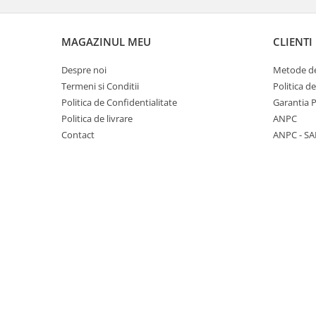
Incuietori electrice
Sisteme antipanica
MAGAZINUL MEU
CLIENTI
Accesorii compartimentare toalete
Accesorii
Despre noi
Metode de
Termeni si Conditii
Politica d
Politica de Confidentialitate
Garantia 
Politica de livrare
ANPC
Contact
ANPC - SA