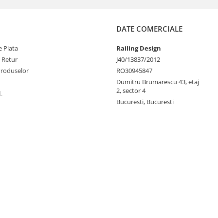
DATE COMERCIALE
 Plata
Railing Design
e Retur
J40/13837/2012
Produselor
RO30945847
Dumitru Brumarescu 43, etaj
2, sector 4
L
Bucuresti, Bucuresti