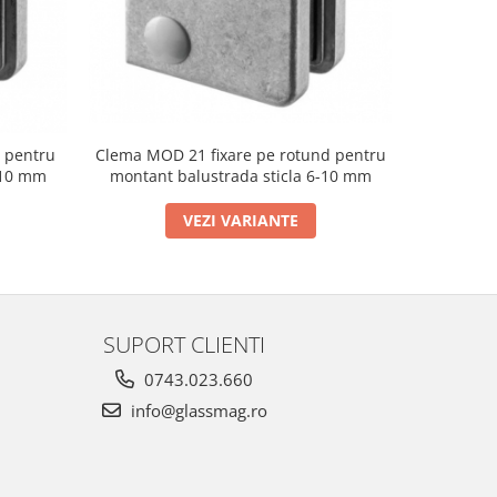
Clema MOD 21 fixare pe rotund pentru
Clema MO
 pentru
montant balustrada sticla 6-10 mm
montant
-10 mm
VEZI VARIANTE
SUPORT CLIENTI
0743.023.660
info@glassmag.ro