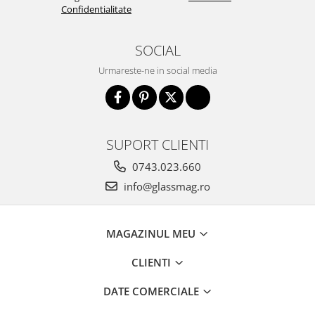
Incuietori electrice
Confidentialitate
Sisteme antipanica
SOCIAL
Accesorii compartimentare toalete
Accesorii
Urmareste-ne in social media
SUPORT CLIENTI
0743.023.660
info@glassmag.ro
MAGAZINUL MEU
CLIENTI
DATE COMERCIALE