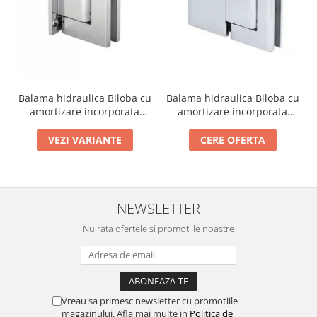
Cabluri si componente montanti
balustrada
Mana curenta perete
Mana curenta
Suporti mana curenta
Balama hidraulica Biloba cu
Balama hidraulica Biloba cu
amortizare incorporata
amortizare incorporata
Accesorii mana curenta
perete/sticla
sticla/sticla
Prinderi punctuale
VEZI VARIANTE
CERE OFERTA
Prinderi punctuale
Conectori sticla
Cleme sticla
NEWSLETTER
Accesorii prinderi punctuale
Nu rata ofertele si promotiile noastre
Sisteme copertina
Seturi copertina
Componente copertina
Vreau sa primesc newsletter cu promotiile
Securitate
magazinului. Afla mai multe in
Politica de