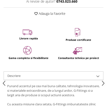
Ai nevoie de ajutor?
0743.023.660
Usi glisante automate
Componente usi glisante manuale
Adauga la Favorite
Usi armonice
Usi glisant-telescopice
Pereti amovibili
Livrare rapida
Usi glisante pentru vitrine
Produse certificate
Manere
Manere tragatoare
Gama completa si flexibilitate
Consultanta tehnica pe proiect
Manere scoica
Sisteme cabine dus
Cabine dus
Descriere
Componente cabine dus
Punand accentul pe cea mai buna calitate, tehnologia inovatoare,
Balamale cabine dus
si materialele extraordinare, de-a lungul anilor, G-Fittings si-a
largit aria de produse si scopul actiunii acestora.
Conectori cabine dus
Profil U cabine dus
Cu aceasta misiune clara setata, G-Fittings imbunatateste zilnic