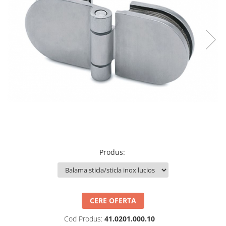
Set profil toc usa sticla
Profil toc usa sticla
Feronerie toc usa sticla
Set broasca + balama + maner usa
sticla
Set broasca + balama usa sticla
Balama usa sticla
Broasca usa sticla
Maner broasca usa sticla
Cilindri broasca usa sticla
Amortizoare cu brat/sina
Produs
:
Compartimentari
Profile perimetrale
Profile U
CERE OFERTA
Usi glisante
Usi glisante manuale
Cod Produs:
41.0201.000.10