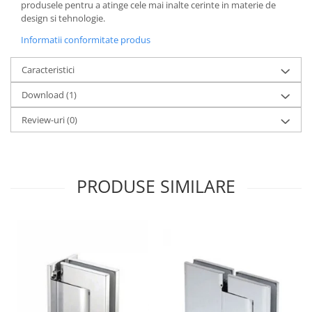
produsele pentru a atinge cele mai inalte cerinte in materie de
Bara stabilizatoare si conectori
design si tehnologie.
cabine dus
Informatii conformitate produs
Garnituri cabine dus
Butoni si manere cabine dus
Caracteristici
Balustrade sticla
Download (1)
Profil U balustrada sticla
Review-uri
(0)
Cale si garnituri profil U
balustrada sticla
Accesorii profil U balustrada sticla
PRODUSE SIMILARE
Mana curenta profil U balustrada
sticla
Accesorii mana curenta profilata
Balcon frantuzesc
Balustrade cu montanti
Montanti echipati
Cleme montanti balustrada