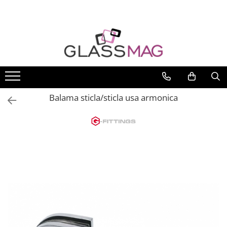
Toate Produsele
Usi pivotante
Seturi usi pivotante
Amortizoare pardoseala
Balama sticla/sticla usa armonica
Feronerie usi pivotante
Incuietori aplicate
Balamale usi batante
Balamale hidraulice
Balamale usa batanta
Balamale portita sticla
Balamale usi armonice
Usi pe toc
Set toc usa sticla