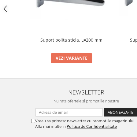
Bara stabilizatoare si conectori
cabine dus
Garnituri cabine dus
Butoni si manere cabine dus
Balustrade sticla
Sup
Suport polita sticla, L=200 mm
Profil U balustrada sticla
Cale si garnituri profil U
VEZI VARIANTE
balustrada sticla
Accesorii profil U balustrada sticla
Mana curenta profil U balustrada
sticla
NEWSLETTER
Accesorii mana curenta profilata
Nu rata ofertele si promotiile noastre
Balcon frantuzesc
Balustrade cu montanti
Vreau sa primesc newsletter cu promotiile magazinului.
Montanti echipati
Afla mai multe in
Politica de Confidentialitate
Cleme montanti balustrada