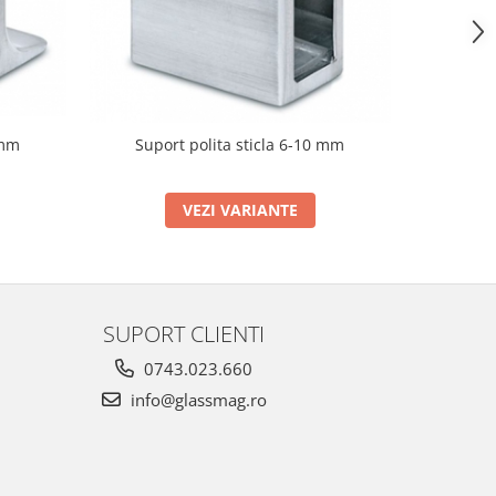
 mm
Supo
Suport polita sticla 6-10 mm
VEZI VARIANTE
SUPORT CLIENTI
0743.023.660
info@glassmag.ro