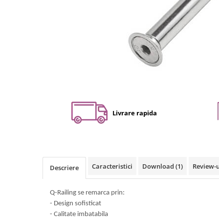
Set profil toc usa sticla
Profil toc usa sticla
Feronerie toc usa sticla
Set broasca + balama + maner usa
sticla
Set broasca + balama usa sticla
Balama usa sticla
Broasca usa sticla
Maner broasca usa sticla
Livrare rapida
Cilindri broasca usa sticla
Amortizoare cu brat/sina
Compartimentari
Profile perimetrale
Caracteristici
Download (1)
Review-
Descriere
Profile U
Q-Railing se remarca prin:
Usi glisante
- Design sofisticat
Usi glisante manuale
- Calitate imbatabila