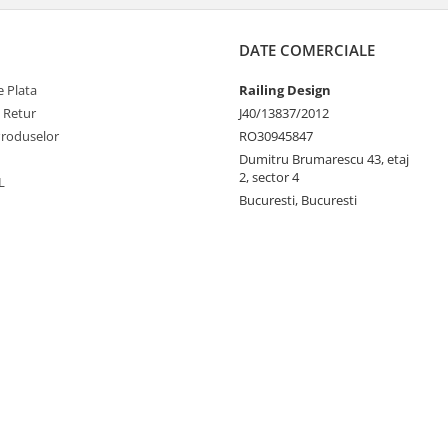
DATE COMERCIALE
 Plata
Railing Design
e Retur
J40/13837/2012
Produselor
RO30945847
Dumitru Brumarescu 43, etaj
2, sector 4
L
Bucuresti, Bucuresti