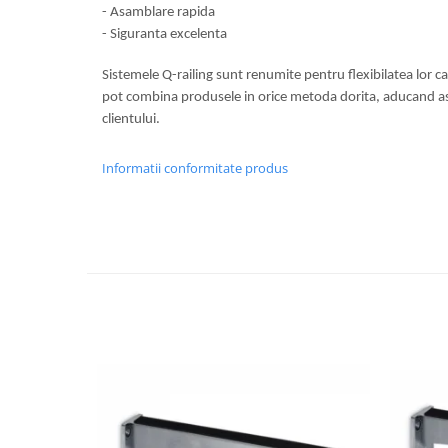
Usi glisante automate
- Asamblare rapida
- Siguranta excelenta
Componente usi glisante manuale
Usi armonice
Sistemele Q-railing sunt renumite pentru flexibilatea lor c
pot combina produsele in orice metoda dorita, aducand astf
Usi glisant-telescopice
clientului.
Pereti amovibili
Usi glisante pentru vitrine
Informatii conformitate produs
Manere
Manere tragatoare
Manere scoica
Sisteme cabine dus
Cabine dus
Componente cabine dus
Balamale cabine dus
Conectori cabine dus
Profil U cabine dus