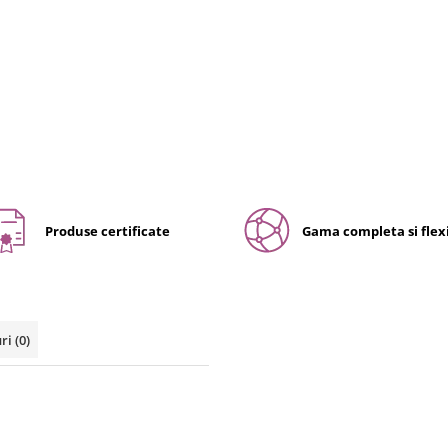
Produse certificate
Gama completa si flexi
uri
(0)