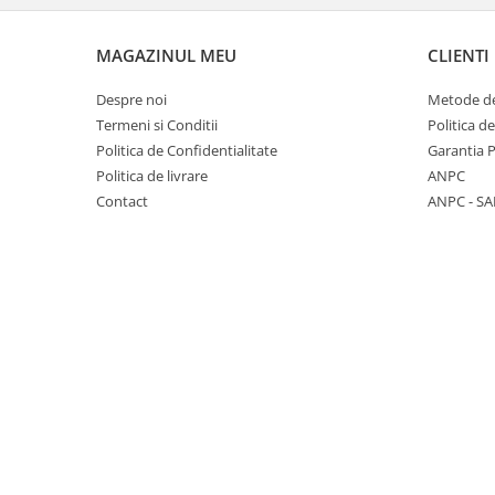
Cabluri si componente montanti
balustrada
MAGAZINUL MEU
CLIENTI
Mana curenta perete
Despre noi
Metode de
Mana curenta
Termeni si Conditii
Politica d
Suporti mana curenta
Politica de Confidentialitate
Garantia 
Politica de livrare
ANPC
Accesorii mana curenta
Contact
ANPC - SA
Prinderi punctuale
Prinderi punctuale
Conectori sticla
Cleme sticla
Accesorii prinderi punctuale
Sisteme copertina
Seturi copertina
Componente copertina
Securitate