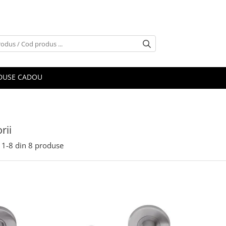
DUSE CADOU
rii
1-
8
din
8
produse