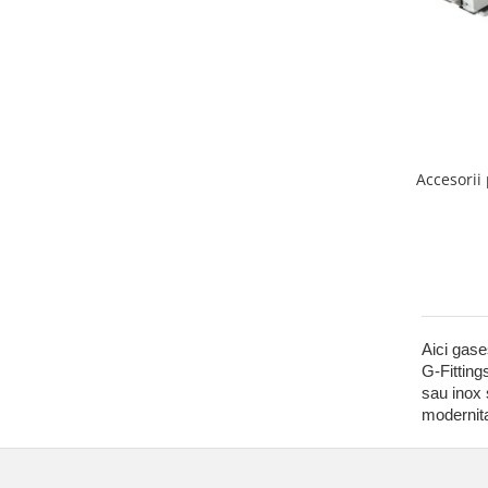
Bara stabilizatoare si conectori
cabine dus
Garnituri cabine dus
Butoni si manere cabine dus
Balustrade sticla
Profil U balustrada sticla
Accesorii
Cale si garnituri profil U
balustrada sticla
Accesorii profil U balustrada sticla
Mana curenta profil U balustrada
sticla
Accesorii mana curenta profilata
Aici gase
G-Fitting
Balcon frantuzesc
sau inox 
Balustrade cu montanti
modernita
Montanti echipati
Cleme montanti balustrada