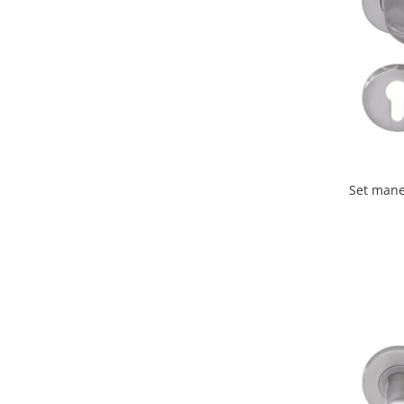
Set profil toc usa sticla
Profil toc usa sticla
Feronerie toc usa sticla
Set broasca + balama + maner usa
sticla
Set broasca + balama usa sticla
Balama usa sticla
Broasca usa sticla
Set mane
Maner broasca usa sticla
Cilindri broasca usa sticla
Amortizoare cu brat/sina
Compartimentari
Profile perimetrale
Profile U
Usi glisante
Usi glisante manuale