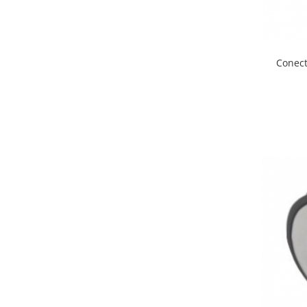
Bara stabilizatoare si conectori
cabine dus
Garnituri cabine dus
Conect
Butoni si manere cabine dus
Balustrade sticla
Profil U balustrada sticla
Cale si garnituri profil U
balustrada sticla
Accesorii profil U balustrada sticla
Mana curenta profil U balustrada
sticla
Accesorii mana curenta profilata
Balcon frantuzesc
Balustrade cu montanti
Montanti echipati
Cleme montanti balustrada