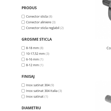
Set profil toc usa sticla
PRODUS
Profil toc usa sticla
Conector sticla
(8)
Feronerie toc usa sticla
Conector aliniere
(3)
Set broasca + balama + maner usa
Conector sticla reglabil
(2)
sticla
Set broasca + balama usa sticla
GROSIME STICLA
Balama usa sticla
Co
8-18 mm
(8)
Broasca usa sticla
10-17,52 mm
(3)
Maner broasca usa sticla
6-16 mm
(1)
Cilindri broasca usa sticla
8-12 mm
(1)
Amortizoare cu brat/sina
FINISAJ
Compartimentari
Profile perimetrale
Inox satinat 304
(9)
Inox satinat 304 Italia
(3)
Profile U
Inox satinat
(1)
Usi glisante
Usi glisante manuale
DIAMETRU