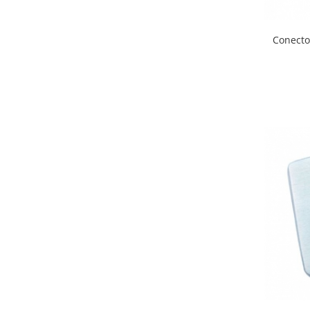
Cabluri si componente montanti
balustrada
Conector
Mana curenta perete
Mana curenta
Suporti mana curenta
Accesorii mana curenta
Prinderi punctuale
Prinderi punctuale
Conectori sticla
Cleme sticla
Accesorii prinderi punctuale
Sisteme copertina
Seturi copertina
Componente copertina
Securitate