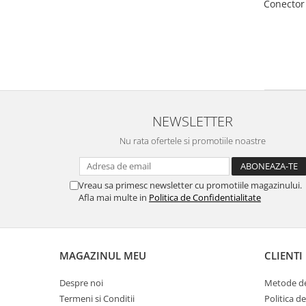
Conector 
Incuietori electrice
Sisteme antipanica
Accesorii compartimentare toalete
Accesorii
NEWSLETTER
Nu rata ofertele si promotiile noastre
Vreau sa primesc newsletter cu promotiile magazinului.
Afla mai multe in
Politica de Confidentialitate
MAGAZINUL MEU
CLIENTI
Despre noi
Metode de
Termeni si Conditii
Politica d