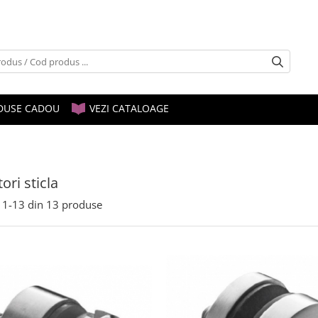
DUSE CADOU
VEZI CATALOAGE
ori sticla
1-
13
din
13
produse