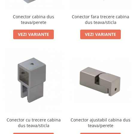
Bara stabilizatoare si conectori
cabine dus
Conector cabina dus
Conector fara trecere cabina
Garnituri cabine dus
teava/perete
dus teava/sticla
Butoni si manere cabine dus
VEZI VARIANTE
VEZI VARIANTE
Balustrade sticla
Profil U balustrada sticla
Cale si garnituri profil U
balustrada sticla
Accesorii profil U balustrada sticla
Mana curenta profil U balustrada
sticla
Accesorii mana curenta profilata
Balcon frantuzesc
Balustrade cu montanti
Conector ajustabil cabina dus
Conector cu trecere cabina
Montanti echipati
teava/perete
dus teava/sticla
Cleme montanti balustrada