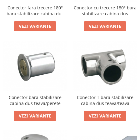
Set profil toc usa sticla
Conector fara trecere 180°
Conector cu trecere 180° bara
Profil toc usa sticla
bara stabilizare cabina dus
stabilizare cabina dus
teava/sticla
teava/sticla
Feronerie toc usa sticla
VEZI VARIANTE
VEZI VARIANTE
Set broasca + balama + maner usa
sticla
Set broasca + balama usa sticla
Balama usa sticla
Broasca usa sticla
Maner broasca usa sticla
Cilindri broasca usa sticla
Amortizoare cu brat/sina
Conector bara stabilizare
Conector T bara stabilizare
Compartimentari
cabina dus teava/perete
cabina dus teava/teava
Profile perimetrale
Profile U
VEZI VARIANTE
VEZI VARIANTE
Usi glisante
Usi glisante manuale