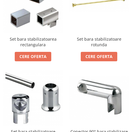
Incuietori electrice
Sisteme antipanica
Accesorii compartimentare toalete
Accesorii
Set bara stabilizatoarea
Set bara stabilizatoare
rectangulara
rotunda
CERE OFERTA
CERE OFERTA
Conector 90° bara stabilizare
Set bara stabilizatoare