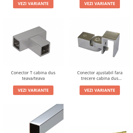
VEZI VARIANTE
VEZI VARIANTE
Cabluri si componente montanti
balustrada
Mana curenta perete
Mana curenta
Suporti mana curenta
Accesorii mana curenta
Prinderi punctuale
Prinderi punctuale
Conector T cabina dus
Conector ajustabil fara
Conectori sticla
teava/teava
trecere cabina dus
Cleme sticla
teava/sticla
VEZI VARIANTE
VEZI VARIANTE
Accesorii prinderi punctuale
Sisteme copertina
Seturi copertina
Componente copertina
Securitate